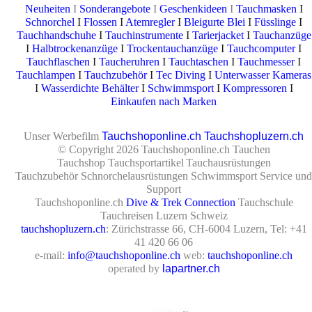
Neuheiten
I
Sonderangebote
I
Geschenkideen
I
Tauchmasken
I
Schnorchel
I
Flossen
I
Atemregler
I
Bleigurte Blei
I
Füsslinge
I
Tauchhandschuhe
I
Tauchinstrumente
I
Tarierjacket
I
Tauchanzüge
I
Halbtrockenanzüge
I
Trockentauchanzüge
I
Tauchcomputer
I
Tauchflaschen
I
Taucheruhren
I
Tauchtaschen
I
Tauchmesser
I
Tauchlampen
I
Tauchzubehör
I
Tec Diving
I
Unterwasser Kameras
I
Wasserdichte Behälter
I
Schwimmsport
I
Kompressoren
I
Einkaufen nach Marken
Unser Werbefilm
Tauchshoponline.ch Tauchshopluzern.ch
© Copyright 2026 Tauchshoponline.ch Tauchen
Tauchshop Tauchsportartikel
Tauchausrüstungen
Tauchzubehör Schnorchelausrüstungen Schwimmsport Service und
Support
Tauchshoponline.ch
Dive & Trek Connection
Tauchschule
Tauchreisen Luzern Schweiz
tauchshopluzern.ch
: Zürichstrasse 66, CH-6004 Luzern, Tel: +41
41 420 66 06
e-mail:
info@tauchshoponline.ch
web:
tauchshoponline.ch
operated by
lapartner.ch