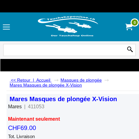
0
<< Retour
|
Accueil
Masques de plongée
Mares Masques de plongée X-Vision
Mares Masques de plongée X-Vision
Mares
411053
Maintenant seulement
CHF
69.00
Tot. Livraison