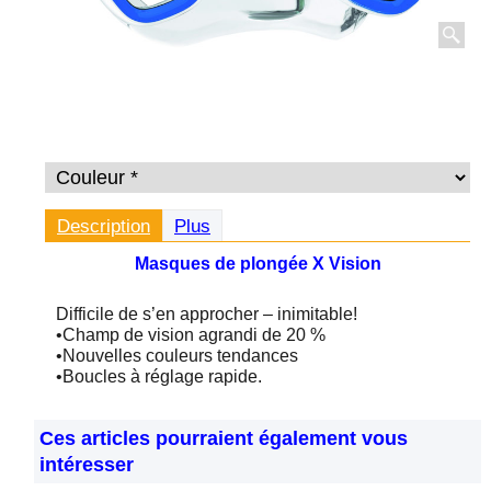
Description
Plus
Masques de plongée X Vision
Difficile de s’en approcher – inimitable!
•Champ de vision agrandi de 20 %
•Nouvelles couleurs tendances
•Boucles à réglage rapide.
Pour ce masque il y a des verres optiques. Vous pouvez
les commander ci-dessous dans la section "Masques de
Ces articles pourraient également vous
plongée, Masques Accessoires et pièces détachées.
intéresser