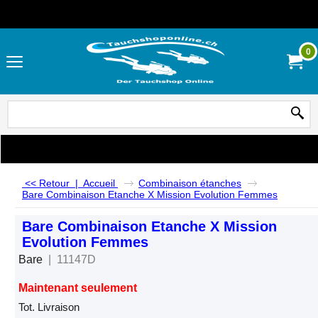
0
<< Retour
|
Accueil
Combinaison étanches
Bare Combinaison Etanche X Mission Evolution Femmes
Bare Combinaison Etanche X Mission
Evolution Femmes
Bare
11147D
Maintenant seulement
CHF
2,590.00