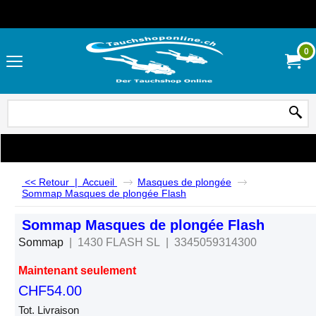
0
<< Retour
|
Accueil
Masques de plongée
Sommap Masques de plongée Flash
Sommap Masques de plongée Flash
Sommap
1430 FLASH SL
3345059314300
Maintenant seulement
CHF
54.00
Tot. Livraison