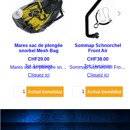
Mares sac de plongée
Sommap Schnorchel
snorkel Mesh Bag
Front Air
CHF
29.00
CHF
38.00
Tot. Livraison
Tot. Livraison
Mares sac de plongée snorkel Mesh Bag
Sommap Schnorchel Front Air Erwachsene
Boîte de masques Cressi Universal
Cliquez ici
Cliquez ici
Achat immédiat
Achat immédiat
at