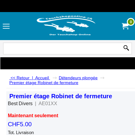
0
<< Retour
|
Accueil
Détendeurs plongée
Premier étage Robinet de fermeture
Premier étage Robinet de fermeture
Best Divers
AE01XX
Maintenant seulement
CHF
5.00
Tot. Livraison