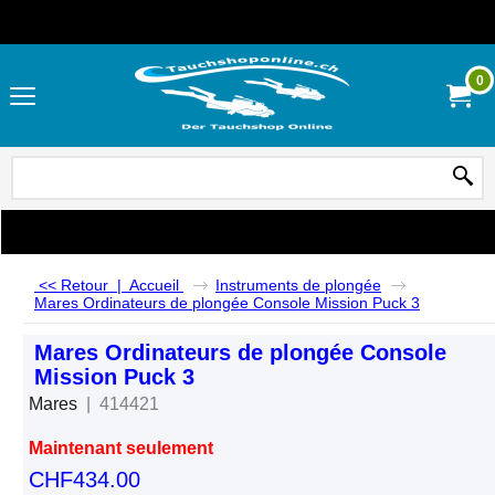
0
<< Retour
|
Accueil
Instruments de plongée
Mares Ordinateurs de plongée Console Mission Puck 3
Mares Ordinateurs de plongée Console
Mission Puck 3
Mares
414421
Maintenant seulement
CHF
434.00