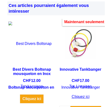
Ces articles pourraient également vous
intéresser
Maintenant seulement
Best Divers Boltsnap
Innovative Tankbanger
mousqueton en Inox
CHF
12.00
CHF
17.00
Tot. Livraison
Tot. Livraison
Boltsnap Mousqueton en Inox 64 mm / ring 10 mm dia
Innovative Tankbanger
Cliquez ici
Cliquez ici