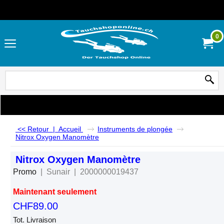
0
<< Retour
|
Accueil
Instruments de plongée
Nitrox Oxygen Manomètre
Nitrox Oxygen Manomètre
Promo
Sunair
2000000019437
Maintenant seulement
CHF
89.00
Tot. Livraison