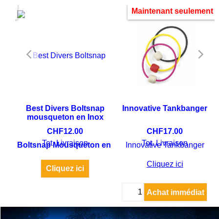
ment
Maintenant seulement
Best Divers Boltsnap
Innovative Tankbanger
mousqueton en Inox
CHF
12.00
CHF
17.00
Tot. Livraison
Tot. Livraison
Boltsnap Mousqueton en Inox 64 mm / ring 10 mm dia
Innovative Tankbanger
Cliquez ici
Cliquez ici
at
Achat immédiat