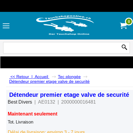
0
<< Retour
|
Accueil
Tec plongée
Détendeur premier etage valve de securité
Détendeur premier etage valve de securité
Best Divers
AE0132
2000000016481
Maintenant seulement
CHF
19.00
Tot. Livraison