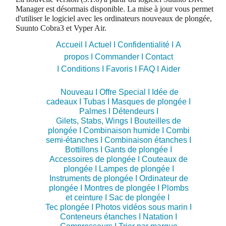
Manager est désormais disponible. La mise à jour vous permet
d'utiliser le logiciel avec les ordinateurs nouveaux de plongée,
Suunto Cobra3 et Vyper Air.
Accueil I
Actuel I
Confidentialité I
A
propos I
Commander I
Contact
I
Conditions I
Favoris I
FAQ I
Aider
Nouveau
I
Offre Special
I
Idée de
cadeaux
I
Tubas
I
Masques de plongée
I
Palmes
I
Détendeurs
I
Gilets, Stabs, Wings
I
Bouteilles de
plongée
I
Combinaison humide
I
Combi
semi-étanches
I
Combinaison étanches
I
Bottillons
I
Gants de plongée
I
Accessoires de plongée
I
Couteaux de
plongée
I
Lampes de plongée
I
Instruments de plongée
I
Ordinateur de
plongée
I
Montres de plongée
I
Plombs
et ceinture
I
Sac de plongée
I
Tec plongée
I
Photos vidéos sous marin
I
Conteneurs étanches
I
Natation
I