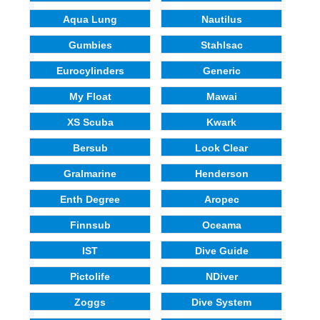
Aqua Lung
Nautilus
Gumbies
Stahlsac
Eurocylinders
Generic
My Float
Mawai
XS Scuba
Kwark
Bersub
Look Clear
Gralmarine
Henderson
Enth Degree
Aropec
Finnsub
Oceama
IST
Dive Guide
Pictolife
NDiver
Zoggs
Dive System