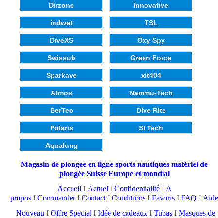
Dirzone
Innovative
indwet
TSL
DiveXS
Oxy Spy
Swissub
Green Force
Sparkave
xit404
Atmos
Nammu-Tech
BerTec
Dive Rite
Polaris
SI Tech
Aqualung
Magasin de plongée en ligne sports nautiques matériel de
plongée Suisse Europe et mondial
Accueil
I
Actuel
I
Confidentialité
I
A
propos
I
Commander
I
Contact
I
Conditions
I
Favoris
I
FAQ
I
Aide
Nouveau
I
Offre Special
I
Idée de cadeaux
I
Tubas
I
Masques de