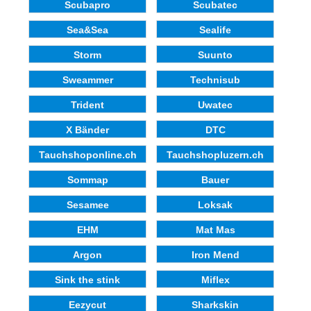
Scubapro
Scubatec
Sea&Sea
Sealife
Storm
Suunto
Sweammer
Technisub
Trident
Uwatec
X Bänder
DTC
Tauchshoponline.ch
Tauchshopluzern.ch
Sommap
Bauer
Sesamee
Loksak
EHM
Mat Mas
Argon
Iron Mend
Sink the stink
Miflex
Eezycut
Sharkskin