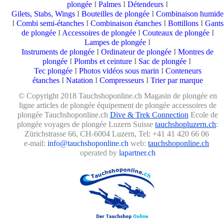
plongée
I
Palmes
I
Détendeurs
I
Gilets, Stabs, Wings
I
Bouteilles de plongée
I
Combinaison humide
I
Combi semi-étanches
I
Combinaison étanches
I
Bottillons
I
Gants
de plongée
I
Accessoires de plongée
I
Couteaux de plongée
I
Lampes de plongée
I
Instruments de plongée
I
Ordinateur de plongée
I
Montres de
plongée
I
Plombs et ceinture
I
Sac de plongée
I
Tec plongée
I
Photos vidéos sous marin
I
Conteneurs
étanches
I
Natation
I
Compresseurs
I
Trier par marque
© Copyright 2018 Tauchshoponline.ch Magasin de plongée en
ligne articles de plongée
équipement de plongée accessoires de
plongée Tauchshoponline.ch
Dive & Trek Connection
Ecole de
plongée voyages de plongée Luzern Suisse
tauchshopluzern.ch
:
Zürichstrasse 66, CH-6004 Luzern, Tel: +41 41 420 66 06
e-mail:
info@tauchshoponline.ch
web:
tauchshoponline.ch
operated by
lapartner.ch