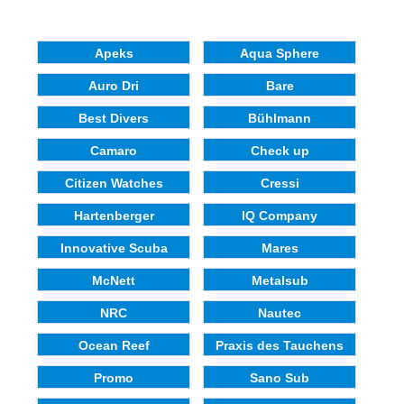
Apeks
Aqua Sphere
Auro Dri
Bare
Best Divers
Bühlmann
Camaro
Check up
Citizen Watches
Cressi
Hartenberger
IQ Company
Innovative Scuba
Mares
McNett
Metalsub
NRC
Nautec
Ocean Reef
Praxis des Tauchens
Promo
Sano Sub