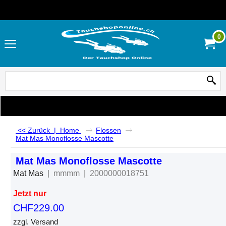
0
<< Zurück
|
Home
Flossen
Mat Mas Monoflosse Mascotte
Mat Mas Monoflosse Mascotte
Mat Mas
mmmm
2000000018751
Jetzt nur
CHF
229.00
zzgl. Versand