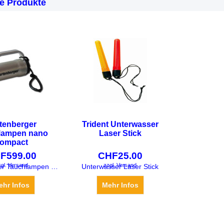
e Produkte
tenberger
Trident Unterwasser
lampen nano
Laser Stick
ompact
F
599.00
CHF
25.00
gl. Versand
zzgl. Versand
Hartenberger Tauchlampen nano compact
Unterwasser Laser Stick
ehr Infos
Mehr Infos