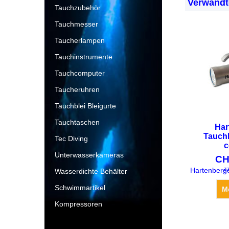
Verwandt
Tauchzubehör
Tauchmesser
Taucherlampen
Tauchinstrumente
Tauchcomputer
Taucheruhren
Tauchblei Bleigurte
Tauchtaschen
Har
Tauch
Tec Diving
c
Unterwasserkameras
CH
zz
Wasserdichte Behälter
Schwimmartikel
M
Kompressoren