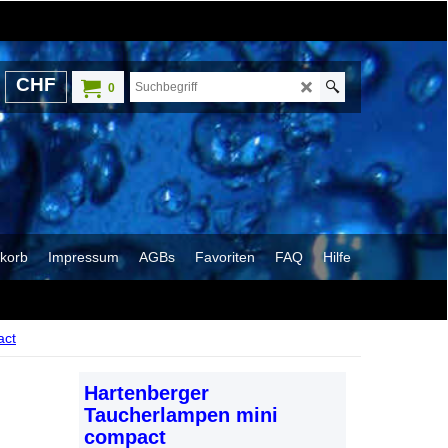
CHF
0
korb
Impressum
AGBs
Favoriten
FAQ
Hilfe
act
Hartenberger
Taucherlampen mini
compact