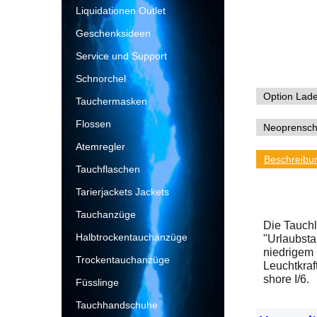
Liquidationen Outlet
Geschenksideen
Service und Support
Schnorchel
Tauchermasken
Flossen
Atemregler
Beschreibu
Tauchflaschen
Tarierjackets Jackets
Tauchanzüge
Die Tauchl
Halbtrockentauchanzüge
"Urlaubsta
niedrigem 
Trockentauchanzüge
Leuchtkraf
shore I/6.
Füsslinge
Tauchhandschuhe