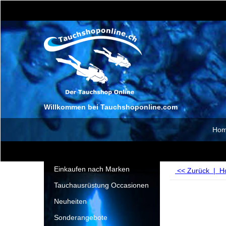
Willkommen bei Tauchshoponline.com
Ho
Einkaufen nach Marken
<< Zurück
|
H
Tauchausrüstung Occasionen
Neuheiten
Sonderangebote