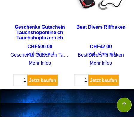
 50
Geschenks Gutschein
Best Divers Riffhaken
Tauchshoponline.ch
Tauchshopluzern.ch
CHF
500.00
CHF
42.00
Alpha Taucherflagge 50 x 60 cm
zzgl. Versand
zzgl. Versand
Geschenks Gutschein Tauchshoponline.ch Tauchshopluzern.ch
Best Divers Riffhaken
Mehr Infos
Mehr Infos
Jetzt kaufen
Jetzt kaufen