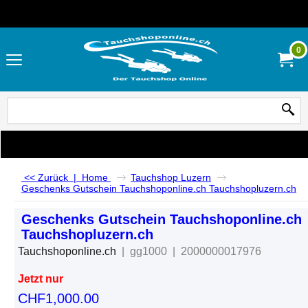
0
<< Zurück
|
Home
Tauchshop Luzern
Geschenks Gutschein Tauchshoponline.ch Tauchshopluzern.ch
Geschenks Gutschein Tauchshoponline.ch
Tauchshopluzern.ch
Tauchshoponline.ch
gg1000
2000000017976
Jetzt nur
CHF
1,000.00