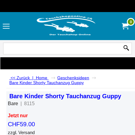
0
<< Zurück
|
Home
Geschenksideen
Bare Kinder Shorty Tauchanzug Guppy
Bare Kinder Shorty Tauchanzug Guppy
Bare
8115
Jetzt nur
CHF
59.00
zzgl. Versand