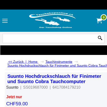
0
<< Zurück
|
Home
Tauchinstrumente
Suunto Hochdruckschlauch für Finimeter und Suunto Cobra Tau
Suunto Hochdruckschlauch für Finimeter
und Suunto Cobra Tauchcomputer
Suunto
SS019687000
6417084179210
Jetzt nur
CHF
59.00