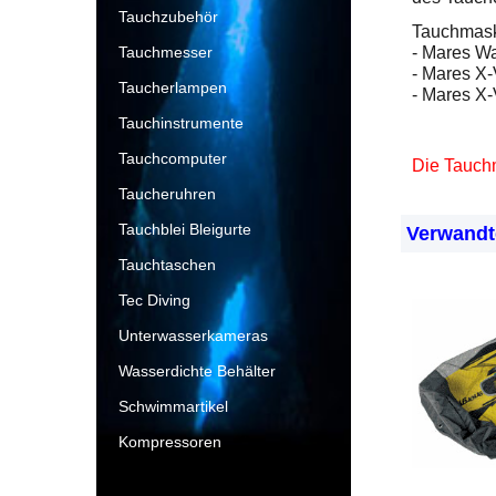
Tauchzubehör
Tauchmask
Tauchmesser
- Mares W
- Mares X-
Taucherlampen
- Mares X-
Tauchinstrumente
Tauchcomputer
Die Tauchm
Taucheruhren
Tauchblei Bleigurte
Verwandt
Tauchtaschen
Tec Diving
Unterwasserkameras
Wasserdichte Behälter
Schwimmartikel
Kompressoren