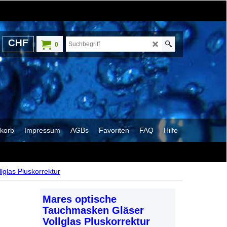
CHF
0
korb
Impressum
AGBs
Favoriten
FAQ
Hilfe
glas Pluskorrektur
Mares optische
Tauchmasken Gläser
Vollglas Pluskorrektur