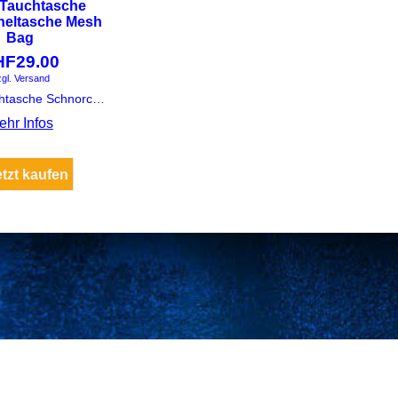
 Tauchtasche
heltasche Mesh
Bag
HF
29.00
gl. Versand
Mares Tauchtasche Schnorcheltasche Mesh Bag
ehr Infos
etzt kaufen