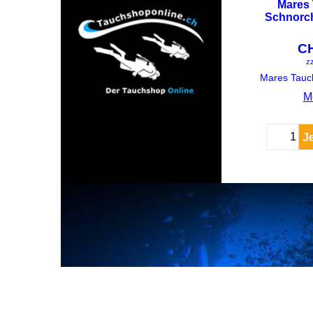
Mares
Schnorc
C
zz
M
J