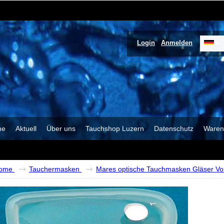
Login
Anmelden
me
Aktuell
Über uns
Tauchshop Luzern
Datenschutz
Waren
ome
Tauchermasken
Mares optische Tauchmasken Gläser Voll