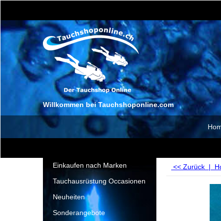
Willkommen bei Tauchshoponline.com
Ho
Einkaufen nach Marken
<< Zurück
|
H
Tauchausrüstung Occasionen
Neuheiten
Sonderangebote