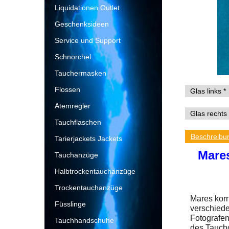
Liquidationen Outlet
Geschenksideen
Service und Support
Schnorchel
Tauchermasken
Flossen
Atemregler
Tauchflaschen
Beschreibu
Tarierjackets Jackets
Mares
Tauchanzüge
Halbtrockentauchanzüge
Trockentauchanzüge
Mares korr
Füsslinge
verschiede
Fotografen
Tauchhandschuhe
des Tauchc